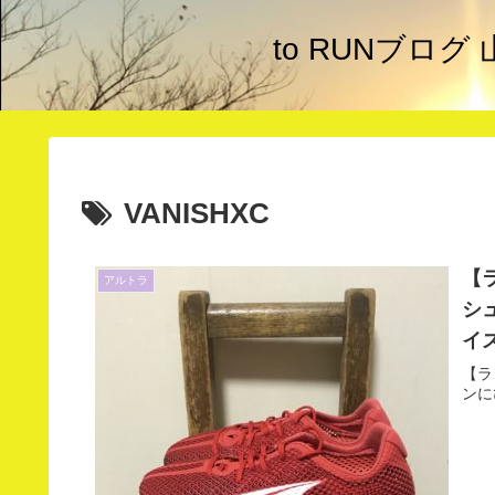
to RUNブロ
VANISHXC
【
アルトラ
シ
イ
【ラ
ンに