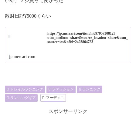
いや、マジ買って良かった
散財日記¥5000くらい
https://jp.mercari.com/item/m69795730812?
utm_medium=share&source_location=share&utm_
source=ios&afid=2403864783
jp.mercari.com
トレイルランニング
ファッション
ランニング
ランニングギア
フーディニ
スポンサーリンク