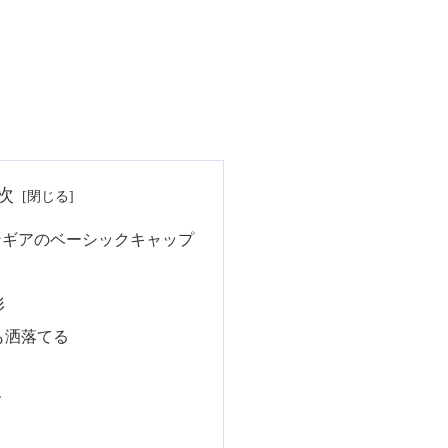
次
ンギアのベーシックキャップ
形
も洒落てる
す